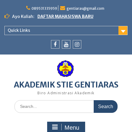
Skip
to
089531335959
gentiaras@gmail.com
content
Ayo Kuliah:
DAFTAR MAHASISWA BARU
Quick Links
Facebook
Youtube
Instagram
AKADEMIK STIE GENTIARAS
Biro Administrasi Akademik
Search
for:
Menu